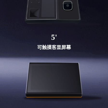
5'
可触摸客显屏幕