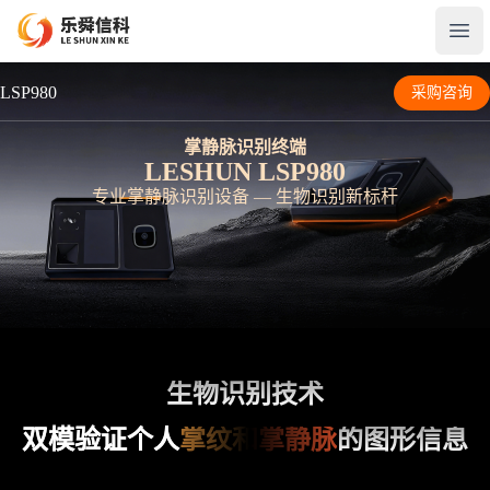
Open
LSP980
采购咨询
掌静脉识别终端
LESHUN LSP980
专业掌静脉识别设备 — 生物识别新标杆
生物识别技术
双模验证个人
掌纹和掌静脉
的图形信息